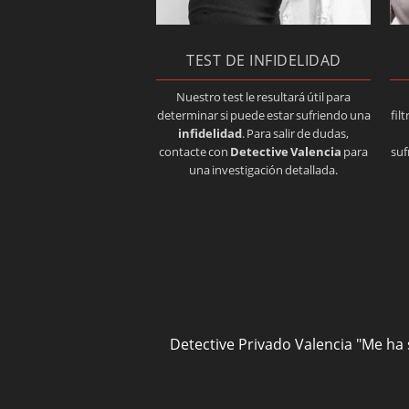
TEST DE INFIDELIDAD
Nuestro test le resultará útil para
determinar si puede estar sufriendo una
fil
infidelidad
. Para salir de dudas,
contacte con
Detective Valencia
para
suf
una investigación detallada.
Detective Privado Valencia
"Me ha 