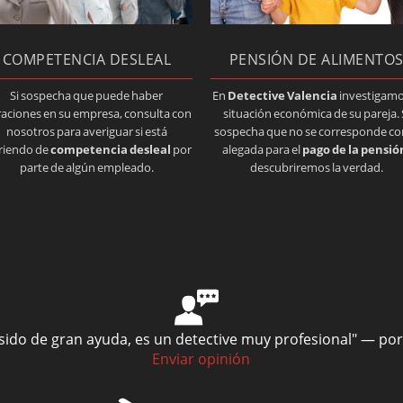
COMPETENCIA DESLEAL
PENSIÓN DE ALIMENTO
Si sospecha que puede haber
En
Detective Valencia
investigamo
traciones en su empresa, consulta con
situación económica de su pareja. 
nosotros para averiguar si está
sospecha que no se corresponde con
riendo de
competencia desleal
por
alegada para el
pago de la pensió
parte de algún empleado.
descubriremos la verdad.
sido de gran ayuda, es un detective muy profesional"
— po
Enviar opinión