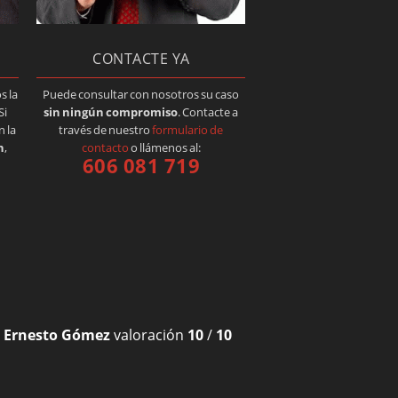
S
CONTACTE YA
s la
Puede consultar con nosotros su caso
Si
sin ningún compromiso
. Contacte a
 la
través de nuestro
formulario de
n
,
contacto
o llámenos al:
606 081 719
r
Ernesto Gómez
valoración
10
/
10