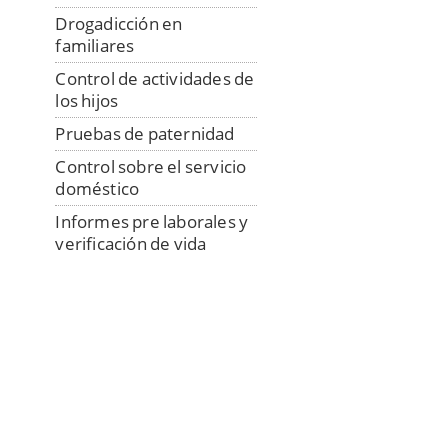
Drogadicción en
familiares
Control de actividades de
los hijos
Pruebas de paternidad
Control sobre el servicio
doméstico
Informes pre laborales y
verificación de vida
laboral
Control de mercancías y
transportistas
Detectives privados:
mutuas y aseguradoras
Detectives para la
localización de morosos