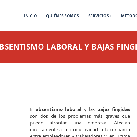
INICIO
QUIÉNES SOMOS
SERVICIOS
METOD
ABSENTISMO LABORAL Y BAJAS FING
El
absentismo laboral
y las
bajas fingidas
son dos de los problemas más graves que
puede afrontar una empresa. Afectan
directamente a la productividad, a la confianza
entre empleadores y trabajadores y, en última