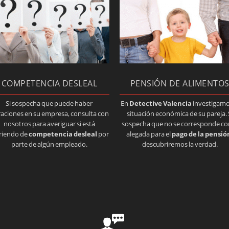
COMPETENCIA DESLEAL
PENSIÓN DE ALIMENTO
Si sospecha que puede haber
En
Detective Valencia
investigamo
traciones en su empresa, consulta con
situación económica de su pareja. 
nosotros para averiguar si está
sospecha que no se corresponde con
riendo de
competencia desleal
por
alegada para el
pago de la pensió
parte de algún empleado.
descubriremos la verdad.