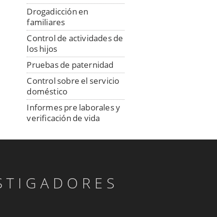
Drogadicción en
familiares
Control de actividades de
los hijos
Pruebas de paternidad
Control sobre el servicio
doméstico
Informes pre laborales y
verificación de vida
laboral
Control de mercancías y
transportistas
Detectives privados:
STIGADORES
mutuas y aseguradoras
Detectives para la
localización de morosos