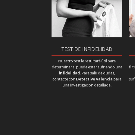
TEST DE INFIDELIDAD
Nuestro test le resultará útil para
determinar si puede estar sufriendo una
fil
infidelidad
. Para salir de dudas,
contacte con
Detective Valencia
para
suf
una investigación detallada.