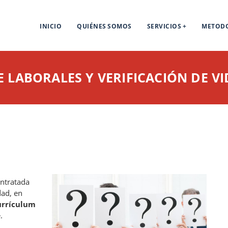
INICIO
QUIÉNES SOMOS
SERVICIOS
METOD
 LABORALES Y VERIFICACIÓN DE V
ntratada
dad, en
urrículum
.