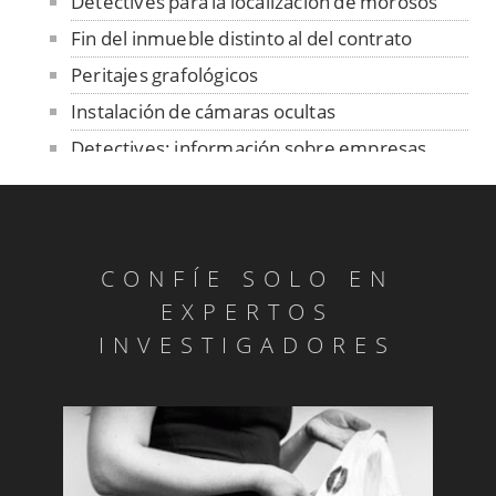
Detectives para la localización de morosos
Fin del inmueble distinto al del contrato
Peritajes grafológicos
Instalación de cámaras ocultas
Detectives: información sobre empresas
Fiestas de Rivas - Vacas en la plaza
Cotejo de firmas y manuscritos
Peritajes grafológicos: anónimos
CONFÍE SOLO EN
Informes de personalidad
EXPERTOS
Pruebas de parentesco
INVESTIGADORES
Investigar pensiones compensatorias
Investigadores para descubrir competencia
deseal
Detectives: infidelidades