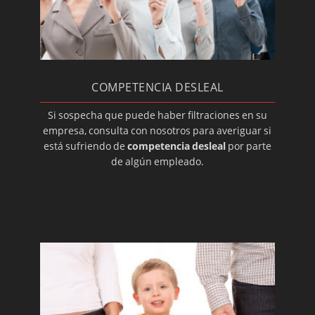
Hurtos internos en la empresa
Detectives: falsas lesiones
Detectives para impagos
COMPETENCIA DESLEAL
No ocupación de la vivienda
Investigaciones inmobiliarias
Si sospecha que puede haber filtraciones en su
empresa, consulta con nosotros para averiguar si
Montaje de circuitos cerrados de TV
está sufriendo de
competencia desleal
por parte
Detectives: autenticidad de firmas
de algún empleado.
Detectives para problemas familiares
Detectives para problemas de pareja
El contraespionaje industrial, ¿qué hacer?
Investigación privada para particulares
Investigar casos de competencia desleal
¿Por qué contratar a un detective privado?