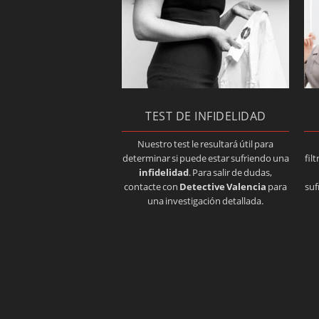
TEST DE INFIDELIDAD
Nuestro test le resultará útil para
determinar si puede estar sufriendo una
fil
infidelidad
. Para salir de dudas,
contacte con
Detective Valencia
para
suf
una investigación detallada.