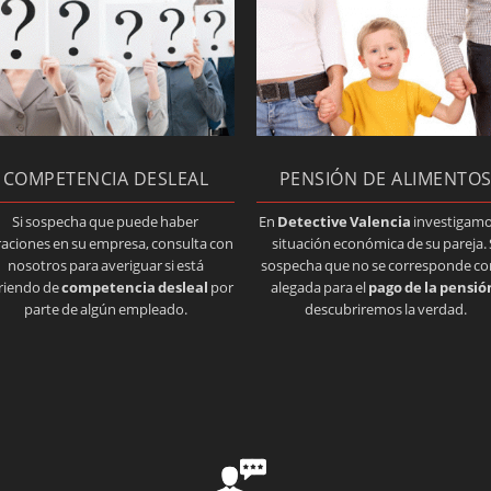
COMPETENCIA DESLEAL
PENSIÓN DE ALIMENTO
Si sospecha que puede haber
En
Detective Valencia
investigamo
traciones en su empresa, consulta con
situación económica de su pareja. 
nosotros para averiguar si está
sospecha que no se corresponde con
riendo de
competencia desleal
por
alegada para el
pago de la pensió
parte de algún empleado.
descubriremos la verdad.