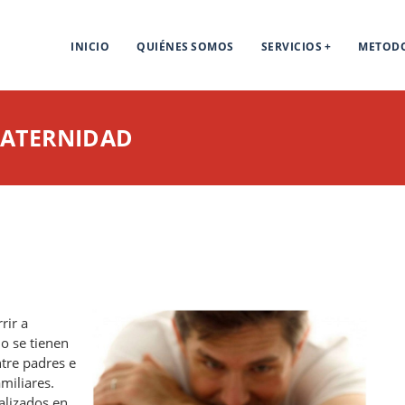
INICIO
QUIÉNES SOMOS
SERVICIOS
METOD
PATERNIDAD
rir a
o se tienen
tre padres e
miliares.
alizados en