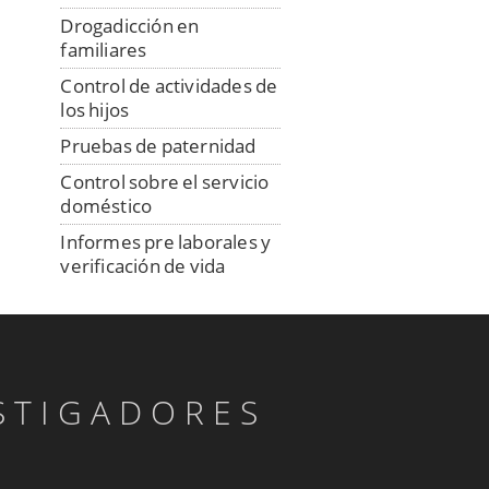
Drogadicción en
familiares
Control de actividades de
los hijos
Pruebas de paternidad
Control sobre el servicio
doméstico
Informes pre laborales y
verificación de vida
laboral
Control de mercancías y
transportistas
Detectives privados:
STIGADORES
mutuas y aseguradoras
Detectives para la
localización de morosos