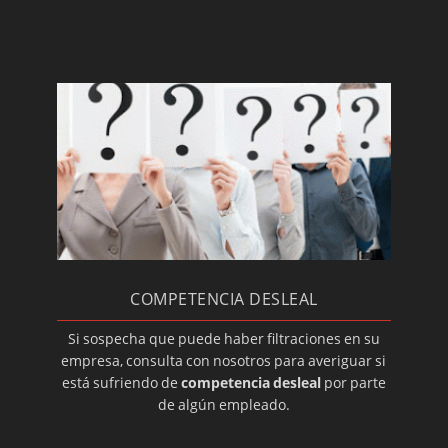
Detectives: investigación de vida laboral
Detectives: abstentismo laboral y bajas
fingidas
Control de comerciales y representantes
Detectives: informes sobre transporte de
mercancías
Hurtos internos en la empresa
Detectives: falsas lesiones
Detectives para impagos
COMPETENCIA DESLEAL
No ocupación de la vivienda
Investigaciones inmobiliarias
Si sospecha que puede haber filtraciones en su
empresa, consulta con nosotros para averiguar si
Montaje de circuitos cerrados de TV
está sufriendo de
competencia desleal
por parte
Detectives: autenticidad de firmas
de algún empleado.
Detectives para problemas familiares