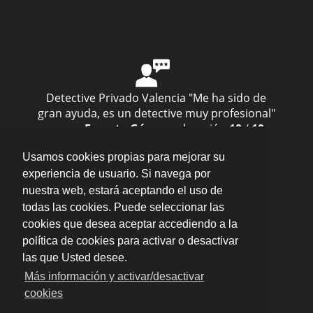
Detective Privado Valencia
"Me ha sido de
gran ayuda, es un detective muy profesional"
— por
Ernesto Gómez
valoración
10
/
10
Enviar opinión
Usamos cookies propias para mejorar su
experiencia de usuario. Si navega por
nuestra web, estará aceptando el uso de
todas las cookies. Puede seleccionar las
cookies que desea aceptar accediendo a la
política de cookies para activar o desactivar
En toda VALENCIA ·
Aviso legal · LSSI · Política de
cookies · Política de privacidad
·
Blog
las que Usted desee.
Más información y activar/desactivar
cookies
Habilitación de la Dirección General de la