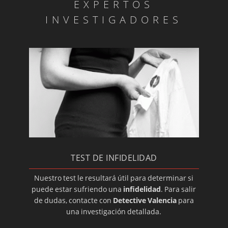
EXPERTOS
Pruebas de parentesco
INVESTIGADORES
Investigar pensiones compensatorias
Investigadores para descubrir competencia
deseal
Detectives: infidelidades
Detectives: custodia de hijos menores
Revisión de pensiones y otras medidas
Investigación de malos tratos
Detectives: ludopatías
TEST DE INFIDELIDAD
Prostitución en familiares
Detectives privados: adicciones
Nuestro test le resultará útil para determinar si
puede estar sufriendo una
infidelidad
. Para salir
Control de actividades de los hijos
de dudas, contacte con
Detective Valencia
para
Detectives: informes sobre paternidad
una investigación detallada.
Detectives para servicio doméstico