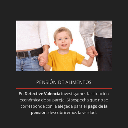
Detectives para problemas de pareja
El contraespionaje industrial, ¿qué hacer?
Investigación privada para particulares
Investigar casos de competencia desleal
¿Por qué contratar a un detective privado?
Divorcio contencioso: investigadores
privados
Investigadores en Valencia
Profesión del detective privado
PENSIÓN DE ALIMENTOS
Que es un convenio regulador.
En
Detective Valencia
investigamos la situación
económica de su pareja. Si sospecha que no se
corresponde con la alegada para el
pago de la
pensión
, descubriremos la verdad.