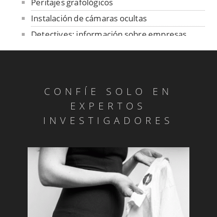
Peritajes grafológicos
Instalación de cámaras ocultas
Detectives: información sobre empresas
Fiestas de Rivas - Vacas en la plaza
Cotejo de firmas y manuscritos
Peritajes grafológicos: anónimos
CONFÍE SOLO EN
Informes de personalidad
EXPERTOS
Pruebas de parentesco
INVESTIGADORES
Investigar pensiones compensatorias
Investigadores para descubrir competencia
deseal
Detectives: infidelidades
Detectives: custodia de hijos menores
Revisión de pensiones y otras medidas