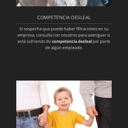
Detectives para impagos
COMPETENCIA DESLEAL
No ocupación de la vivienda
Investigaciones inmobiliarias
Si sospecha que puede haber filtraciones en su
empresa, consulta con nosotros para averiguar si
Montaje de circuitos cerrados de TV
está sufriendo de
competencia desleal
por parte
Detectives: autenticidad de firmas
de algún empleado.
Detectives para problemas familiares
Detectives para problemas de pareja
El contraespionaje industrial, ¿qué hacer?
Investigación privada para particulares
Investigar casos de competencia desleal
¿Por qué contratar a un detective privado?
Divorcio contencioso: investigadores
privados