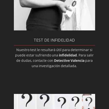
Detectives: infidelidades
Detectives: custodia de hijos menores
Revisión de pensiones y otras medidas
Investigación de malos tratos
Detectives: ludopatías
TEST DE INFIDELIDAD
Prostitución en familiares
Detectives privados: adicciones
Nuestro test le resultará útil para determinar si
puede estar sufriendo una
infidelidad
. Para salir
Control de actividades de los hijos
de dudas, contacte con
Detective Valencia
para
Detectives: informes sobre paternidad
una investigación detallada.
Detectives para servicio doméstico
Detectives: investigación de vida laboral
Detectives: abstentismo laboral y bajas
fingidas
Control de comerciales y representantes