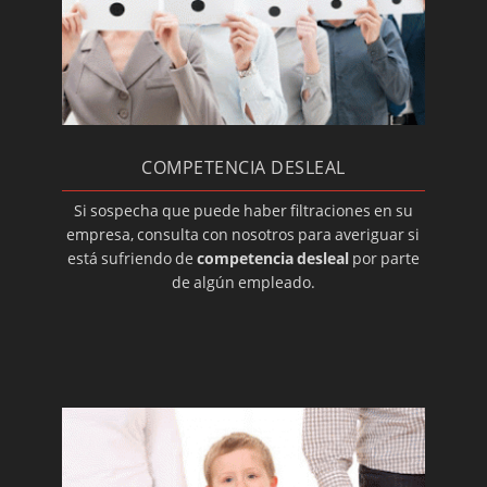
Detectives: informes sobre transporte de
mercancías
Hurtos internos en la empresa
Detectives: falsas lesiones
Detectives para impagos
COMPETENCIA DESLEAL
No ocupación de la vivienda
Investigaciones inmobiliarias
Si sospecha que puede haber filtraciones en su
empresa, consulta con nosotros para averiguar si
Montaje de circuitos cerrados de TV
está sufriendo de
competencia desleal
por parte
Detectives: autenticidad de firmas
de algún empleado.
Detectives para problemas familiares
Detectives para problemas de pareja
El contraespionaje industrial, ¿qué hacer?
Investigación privada para particulares
Investigar casos de competencia desleal