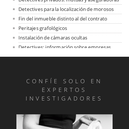
Detectives para la localización de morosos
Fin del inmueble distinto al del contrato
Peritajes grafológicos
Instalación de cámaras ocultas
Detectives: información sobre empresas
Fiestas de Rivas - Vacas en la plaza
Cotejo de firmas y manuscritos
Peritajes grafológicos: anónimos
CONFÍE SOLO EN
Informes de personalidad
EXPERTOS
Pruebas de parentesco
INVESTIGADORES
Investigar pensiones compensatorias
Investigadores para descubrir competencia
deseal