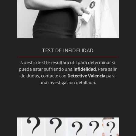
Detectives: infidelidades
Detectives: custodia de hijos menores
Revisión de pensiones y otras medidas
Investigación de malos tratos
Detectives: ludopatías
TEST DE INFIDELIDAD
Prostitución en familiares
Detectives privados: adicciones
Nuestro test le resultará útil para determinar si
puede estar sufriendo una
infidelidad
. Para salir
Control de actividades de los hijos
de dudas, contacte con
Detective Valencia
para
Detectives: informes sobre paternidad
una investigación detallada.
Detectives para servicio doméstico
Detectives: investigación de vida laboral
Detectives: abstentismo laboral y bajas
fingidas
Control de comerciales y representantes