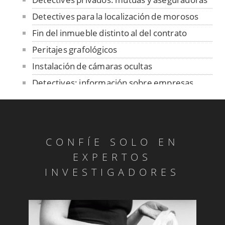
Detectives para la localización de morosos
Fin del inmueble distinto al del contrato
Peritajes grafológicos
Instalación de cámaras ocultas
Detectives: información sobre empresas
Fiestas de Rivas - Vacas en la plaza
Cotejo de firmas y manuscritos
Peritajes grafológicos: anónimos
CONFÍE SOLO EN
Informes de personalidad
EXPERTOS
Pruebas de parentesco
INVESTIGADORES
Investigar pensiones compensatorias
Investigadores para descubrir competencia
deseal