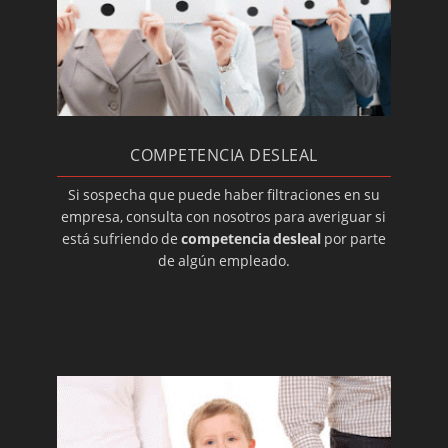
Detectives: informes sobre transporte de
mercancías
Hurtos internos en la empresa
Detectives: falsas lesiones
Detectives para impagos
COMPETENCIA DESLEAL
No ocupación de la vivienda
Investigaciones inmobiliarias
Si sospecha que puede haber filtraciones en su
empresa, consulta con nosotros para averiguar si
Montaje de circuitos cerrados de TV
está sufriendo de
competencia desleal
por parte
Detectives: autenticidad de firmas
de algún empleado.
Detectives para problemas familiares
Detectives para problemas de pareja
El contraespionaje industrial, ¿qué hacer?
Investigación privada para particulares
Investigar casos de competencia desleal