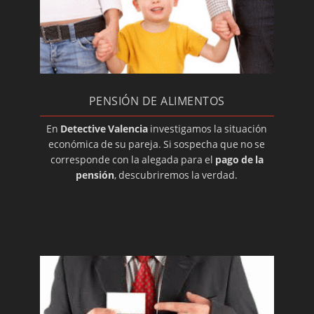
¿Por qué contratar a un detective privado?
Divorcio contencioso: investigadores
privados
Investigadores en Valencia
Profesión del detective privado
PENSIÓN DE ALIMENTOS
Que es un convenio regulador.
En
Detective Valencia
investigamos la situación
económica de su pareja. Si sospecha que no se
corresponde con la alegada para el
pago de la
pensión
, descubriremos la verdad.